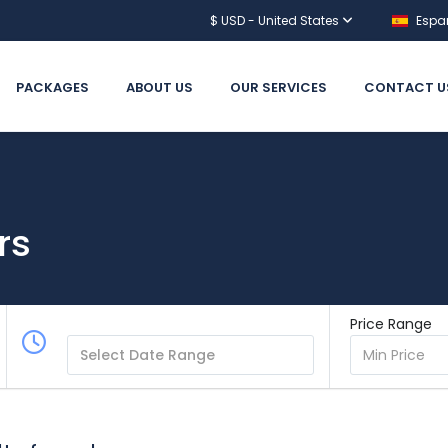
$ USD - United States
Espa
PACKAGES
ABOUT US
OUR SERVICES
CONTACT U
rs
Price Range