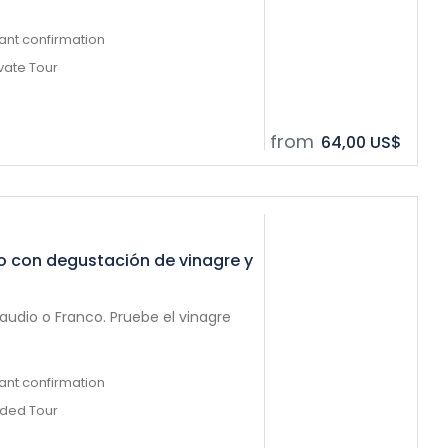
tant confirmation
ivate Tour
from
64,00 US$
o con degustación de vinagre y
laudio o Franco. Pruebe el vinagre
tant confirmation
ided Tour