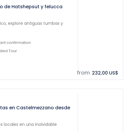
lo de Hatshepsut y felucca
tico, explore antiguas tumbas y
tant confirmation
ided Tour
from
232,00 US$
itas en Castelmezzano desde
es locales en una inolvidable