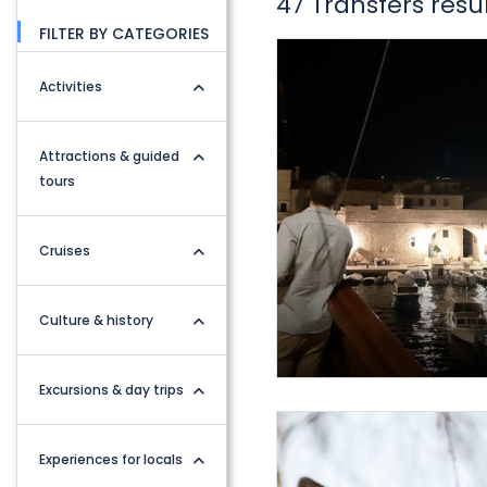
47 Transfers resu
FILTER BY CATEGORIES
Activities
Attractions & guided
tours
Cruises
Culture & history
Excursions & day trips
Experiences for locals