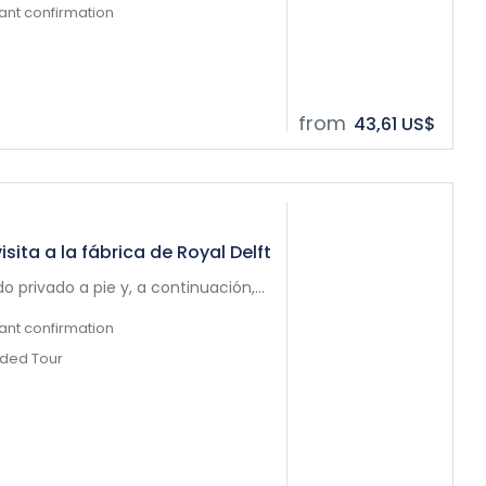
tant confirmation
from
43,61 US$
isita a la fábrica de Royal Delft
o privado a pie y, a continuación,...
tant confirmation
ided Tour