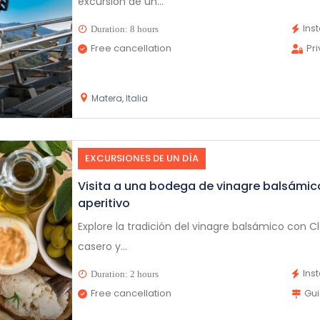
excursión de un...
Ins
Duration: 8 hours
Free cancellation
Pr
Matera, Italia
EXCURSIONES DE UN DÍA
Visita a una bodega de vinagre balsámic
aperitivo
Explore la tradición del vinagre balsámico con C
casero y...
Ins
Duration: 2 hours
Free cancellation
Gu