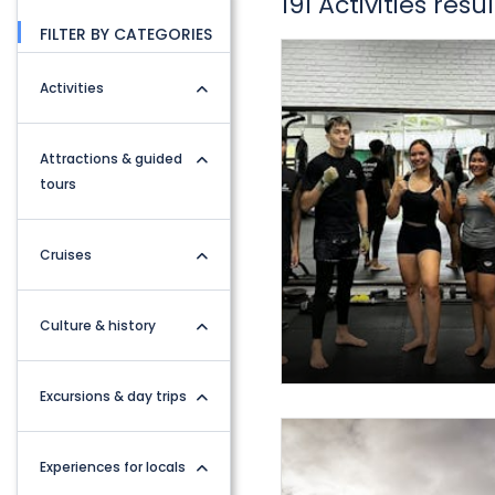
191 Activities res
FILTER BY CATEGORIES
Activities
Attractions & guided
tours
Cruises
Culture & history
Excursions & day trips
Experiences for locals