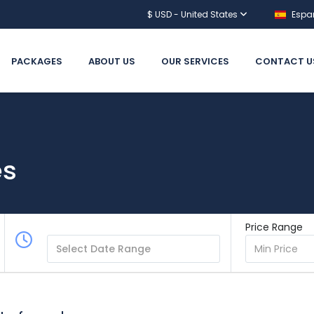
$ USD - United States
Espa
PACKAGES
ABOUT US
OUR SERVICES
CONTACT U
es
Price Range